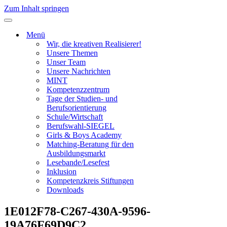
Zum Inhalt springen
Navigationsmenü
Menü
Wir, die kreativen Realisierer!
Unsere Themen
Unser Team
Unsere Nachrichten
MINT
Kompetenzzentrum
Tage der Studien- und
Berufsorientierung
Schule/Wirtschaft
Berufswahl-SIEGEL
Girls & Boys Academy
Matching-Beratung für den
Ausbildungsmarkt
Lesebande/Lesefest
Inklusion
Kompetenzkreis Stiftungen
Downloads
1E012F78-C267-430A-9596-
19A76F69D9C2