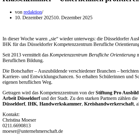
von
redaktion
10. Dezember 2025
10. Dezember 2025
In dieser Woche waren „sie“ wieder unterwegs: die Düsseldorfer Aus
IHK für das Düsseldorfer Kompetenzzentrum Berufliche Orientierun
Seit 2013 vermittelt das
Kompetenzzentrum Berufliche Orientierung
m
Beruflichen Bildung.
Die Botschafter – Auszubildende verschiedener Branchen – berichten 
Karriere- und Entwicklungschancen. So erhalten Schülerinnen und Sch
eigenen beruflichen Weg.
Getragen wird das Kompetenzzentrum von der
Stiftung Pro Ausbil
Arbeit Düsseldorf
und der Stadt. Zu den starken Partnern zählen die
Düsseldorf
,
IHK
,
Handwerkskammer
,
Kreishandwerkerschaft
, 
Kontakt:
Christina Moeser
0211.6690813
moeser@unternehmerschaft.de