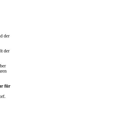
d der
lt der
über
hren
r für
rf.