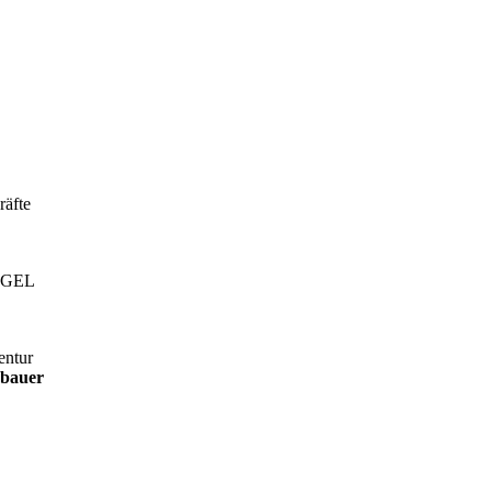
räfte
IEGEL
entur
bauer