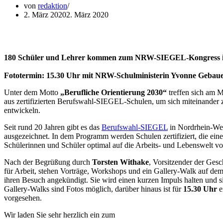
von
redaktion
2. März 2020
2. März 2020
180 Schüler und Lehrer kommen zum NRW-SIEGEL-Kongress i
Fototermin: 15.30 Uhr mit NRW-Schulministerin Yvonne Gebau
Unter dem Motto
„Berufliche Orientierung 2030“
treffen sich am M
aus zertifizierten Berufswahl-SIEGEL-Schulen, um sich miteinander z
entwickeln.
Seit rund 20 Jahren gibt es das
Berufswahl-SIEGEL
in Nordrhein-Wes
ausgezeichnet. In dem Programm werden Schulen zertifiziert, die ein
Schülerinnen und Schüler optimal auf die Arbeits- und Lebenswelt vo
Nach der Begrüßung durch
Torsten Withake
, Vorsitzender der Ges
für Arbeit, stehen Vorträge, Workshops und ein Gallery-Walk auf d
ihren Besuch angekündigt. Sie wird einen kurzen Impuls halten und 
Gallery-Walks sind Fotos möglich, darüber hinaus ist für
15.30 Uhr
e
vorgesehen.
Wir laden Sie sehr herzlich ein zum