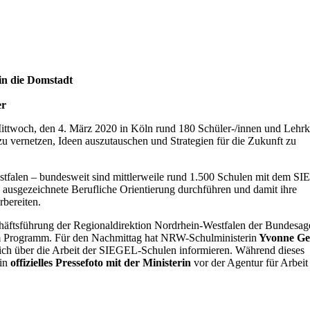
n die Domstadt
er
ittwoch, den 4. März 2020 in Köln rund 180 Schüler-/innen und Lehrk
u vernetzen, Ideen auszutauschen und Strategien für die Zukunft zu
tfalen – bundesweit sind mittlerweile rund 1.500 Schulen mit dem S
e ausgezeichnete Berufliche Orientierung durchführen und damit ihre
rbereiten.
chäftsführung der Regionaldirektion Nordrhein-Westfalen der Bundesag
em Programm. Für den Nachmittag hat NRW-Schulministerin
Yvonne Ge
sich über die Arbeit der SIEGEL-Schulen informieren. Während dieses
in
offizielles Pressefoto mit der Ministerin
vor der Agentur für Arbeit