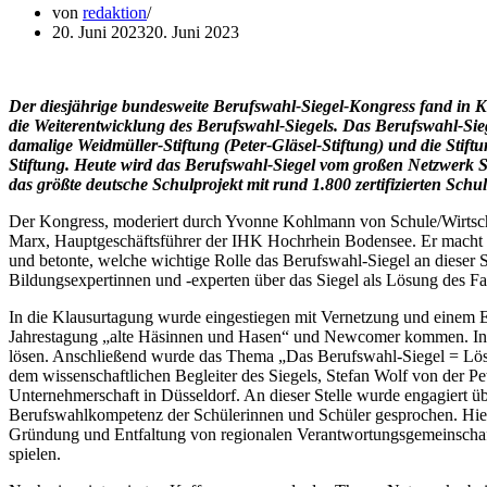
von
redaktion
20. Juni 2023
20. Juni 2023
Der diesjährige bundesweite Berufswahl-Siegel-Kongress fand in K
die Weiterentwicklung des Berufswahl-Siegels. Das Berufswahl-Sie
damalige Weidmüller-Stiftung (Peter-Gläsel-Stiftung) und die Sti
Stiftung. Heute wird das Berufswahl-Siegel vom großen Netzwerk Sc
das größte deutsche Schulprojekt mit rund 1.800 zertifizierten Schul
Der Kongress, moderiert durch Yvonne Kohlmann von Schule/Wirtsch
Marx, Hauptgeschäftsführer der IHK Hochrhein Bodensee. Er macht d
und betonte, welche wichtige Rolle das Berufswahl-Siegel an dieser 
Bildungsexpertinnen und -experten über das Siegel als Lösung des Fa
In die Klausurtagung wurde eingestiegen mit Vernetzung und einem E
Jahrestagung „alte Häsinnen und Hasen“ und Newcomer kommen. Ins
lösen. Anschließend wurde das Thema „Das Berufswahl-Siegel = Lösu
dem wissenschaftlichen Begleiter des Siegels, Stefan Wolf von der Pe
Unternehmerschaft in Düsseldorf. An dieser Stelle wurde engagiert ü
Berufswahlkompetenz der Schülerinnen und Schüler gesprochen. Hier
Gründung und Entfaltung von regionalen Verantwortungsgemeinschaft 
spielen.