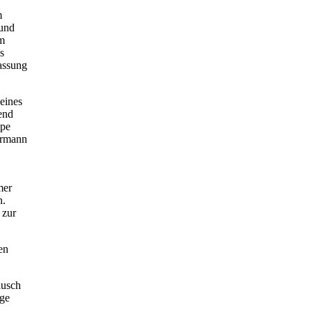
m
 und
im
s
assung
eines
end
ppe
hrmann
mer
n.
 zur
en
ausch
ige