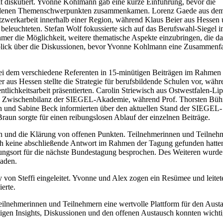
 diskutiert. Yvonne Kohlmann gab eine kurze Einführung, bevor die
hiedenen Themenschwerpunkten zusammenkamen. Lorenz Gaede aus de
Netzwerkarbeit innerhalb einer Region, während Klaus Beier aus Hessen
leuchteten. Stefan Wolf fokussierte sich auf das Berufswahl-Siegel 
r die Möglichkeit, weitere thematische Aspekte einzubringen, die da
rblick über die Diskussionen, bevor Yvonne Kohlmann eine Zusammenf
i dem verschiedene Referenten in 15-minütigen Beiträgen im Rahmen 
 aus Hessen stellte die Strategie für berufsbildende Schulen vor, währ
lichkeitsarbeit präsentierten. Carolin Striewisch aus Ostwestfalen-Li
e Zwischenbilanz der SIEGEL-Akademie, während Prof. Thorsten Bü
 und Sabine Beck informierten über den aktuellen Stand der SIEGEL-
aun sorgte für einen reibungslosen Ablauf der einzelnen Beiträge.
h und die Klärung von offenen Punkten. Teilnehmerinnen und Teilneh
ch keine abschließende Antwort im Rahmen der Tagung gefunden hatte
gsort für die nächste Bundestagung besprochen. Des Weiteren wurde
aden.
 von Steffi eingeleitet. Yvonne und Alex zogen ein Resümee und leitet
erte.
ilnehmerinnen und Teilnehmern eine wertvolle Plattform für den Aust
tigen Insights, Diskussionen und den offenen Austausch konnten wicht