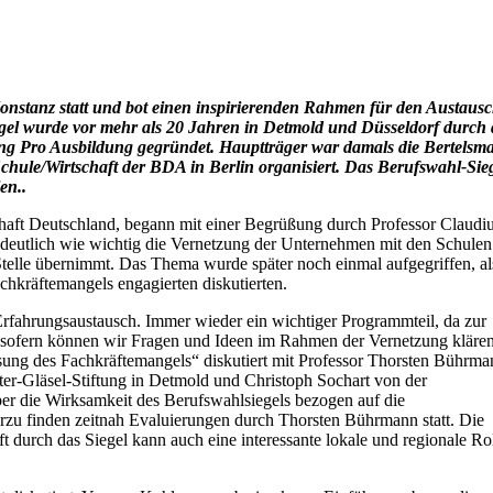
onstanz statt und bot einen inspirierenden Rahmen für den Austaus
gel wurde vor mehr als 20 Jahren in Detmold und Düsseldorf durch 
ftung Pro Ausbildung gegründet. Hauptträger war damals die Bertelsm
hule/Wirtschaft der BDA in Berlin organisiert. Das Berufswahl-Siege
en..
aft Deutschland, begann mit einer Begrüßung durch Professor Claudi
eutlich wie wichtig die Vernetzung der Unternehmen mit den Schulen 
Stelle übernimmt. Das Thema wurde später noch einmal aufgegriffen, al
chkräftemangels engagierten diskutierten.
rfahrungsaustausch. Immer wieder ein wichtiger Programmteil, da zur
ofern können wir Fragen und Ideen im Rahmen der Vernetzung kläre
ng des Fachkräftemangels“ diskutiert mit Professor Thorsten Bührma
ter-Gläsel-Stiftung in Detmold und Christoph Sochart von der
ber die Wirksamkeit des Berufswahlsiegels bezogen auf die
zu finden zeitnah Evaluierungen durch Thorsten Bührmann statt. Die
durch das Siegel kann auch eine interessante lokale und regionale Ro