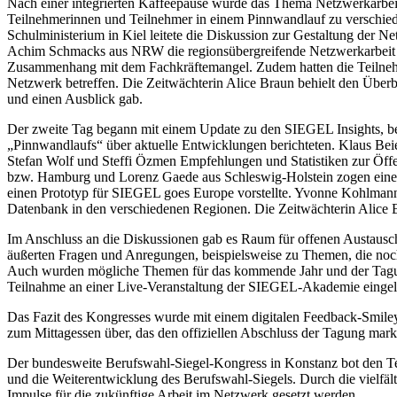
Nach einer integrierten Kaffeepause wurde das Thema Netzwerkarbeit
Teilnehmerinnen und Teilnehmer in einem Pinnwandlauf zu versc
Schulministerium in Kiel leitete die Diskussion zur Gestaltung der 
Achim Schmacks aus NRW die regionsübergreifende Netzwerkarbeit be
Zusammenhang mit dem Fachkräftemangel. Zudem hatten die Teilnehme
Netzwerk betreffen. Die Zeitwächterin Alice Braun behielt den Übe
und einen Ausblick gab.
Der zweite Tag begann mit einem Update zu den SIEGEL Insights, be
„Pinnwandlaufs“ über aktuelle Entwicklungen berichteten. Klaus Beier
Stefan Wolf und Steffi Özmen Empfehlungen und Statistiken zur Öffent
bzw. Hamburg und Lorenz Gaede aus Schleswig-Holstein zogen ein
einen Prototyp für SIEGEL goes Europe vorstellte. Yvonne Kohlmann
Datenbank in den verschiedenen Regionen. Die Zeitwächterin Alice Br
Im Anschluss an die Diskussionen gab es Raum für offenen Austausc
äußerten Fragen und Anregungen, beispielsweise zu Themen, die no
Auch wurden mögliche Themen für das kommende Jahr und der Tagun
Teilnahme an einer Live-Veranstaltung der SIEGEL-Akademie eingel
Das Fazit des Kongresses wurde mit einem digitalen Feedback-Smiley
zum Mittagessen über, das den offiziellen Abschluss der Tagung marki
Der bundesweite Berufswahl-Siegel-Kongress in Konstanz bot den Te
und die Weiterentwicklung des Berufswahl-Siegels. Durch die vielfäl
Impulse für die zukünftige Arbeit im Netzwerk gesetzt werden.