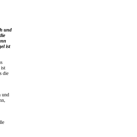
ch und
die
ann
l ist
us
ist
s die
n und
nn,
lle